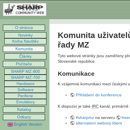
O stránce
Komunita uživate
Novinky
Kniha Návštěv
řady MZ
Komunita
Tyto webové stránky jsou zaměřeny př
Články
Slovenské republice.
Počítače
SHARP MZ-800
Komunikace
SHARP MZ-700
Hardware
K vzájemné komunikaci mezi českými už
Software
Přihlášení do konference
Periferie
Emulátory
K dispozici je také
IRC
kanál, primárně 
Katalog
Odkazy
#sharpmz
na serveru
free
alternativní webový klient
English Version