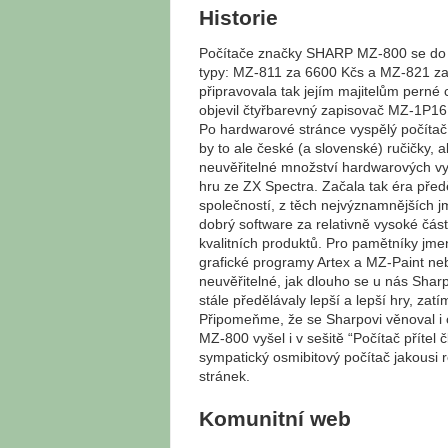
Historie
Počítače značky SHARP MZ-800 se do bý
typy: MZ-811 za 6600 Kčs a MZ-821 za
připravovala tak jejím majitelům perné
objevil čtyřbarevný zapisovač MZ-1P16 z
Po hardwarové stránce vyspělý počítač 
by to ale české (a slovenské) ručičky, a
neuvěřitelné množství hardwarových vyle
hru ze ZX Spectra. Začala tak éra před
společností, z těch nejvýznamnějších
dobrý software za relativně vysoké čás
kvalitních produktů. Pro pamětníky jme
grafické programy Artex a MZ-Paint neb
neuvěřitelné, jak dlouho se u nás Shar
stále předělávaly lepší a lepší hry, zat
Připomeňme, že se Sharpovi věnoval i o
MZ-800 vyšel i v sešitě “Počítač přítel
sympatický osmibitový počítač jakousi
stránek.
Komunitní web